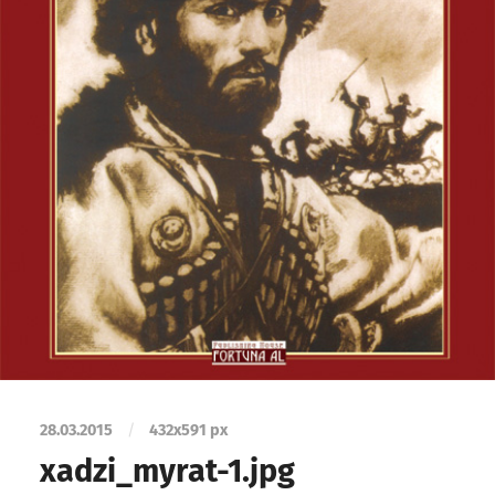
28.03.2015
/
432
x
591 px
xadzi_myrat-1.jpg