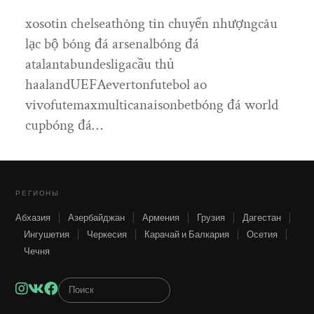
xosotin chelseathông tin chuyển nhượngcâu
lạc bộ bóng đá arsenalbóng đá
atalantabundesligacầu thủ
haalandUEFAevertonfutebol ao
vivofutemaxmulticanaisonbetbóng đá world
cupbóng đá…
РЕГИОНЫ
Абхазия
Азербайджан
Армения
Грузия
Дагестан
Ингушетия
Черкесия
Карачай и Балкария
Осетия
Чечня
Instagram
VK
Facebook