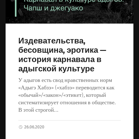
Издевательства,
бесовщина, эротика —
история карнавала в
адыгской культуре
У адыгов есть свод нравственных норм
«Адыгэ Хабзэ» («хабзэ» переводится как
«обычай»/«закон»/«этикет), который
систематизирует отношения в обществе.
В этой строгой…
26.06.2020