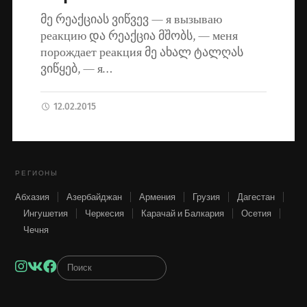
მე რეაქციას ვიწვევ — я вызываю
реакцию და რეაქცია მშობს, — меня
порождает реакция მე ახალ ტალღას
ვიწყებ, — я…
12.02.2015
РЕГИОНЫ
Абхазия
Азербайджан
Армения
Грузия
Дагестан
Ингушетия
Черкесия
Карачай и Балкария
Осетия
Чечня
Instagram
VK
Facebook