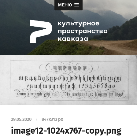
МЕНЮ
Papah
29.05.2020
/
847
x
313 px
image12-1024x767-copy.png