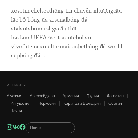
xosotin chelseathông tin chuyển nhượngcâu
lạc bộ bóng đá arsenalbóng đá
atalantabundesligacầu thủ
haalandUEFAevertonfutebol ao
vivofutemaxmulticanaisonbetbóng đá world
cupbóng đá…
РЕГИОНЫ
Абхазия
Азербайджан
Армения
Грузия
Дагестан
Ингушетия
Черкесия
Карачай и Балкария
Осетия
Чечня
Instagram
VK
Facebook