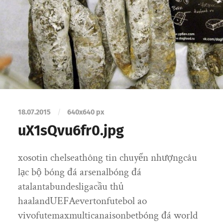
18.07.2015
/
640
x
640 px
uX1sQvu6fr0.jpg
xosotin chelseathông tin chuyển nhượngcâu
lạc bộ bóng đá arsenalbóng đá
atalantabundesligacầu thủ
haalandUEFAevertonfutebol ao
vivofutemaxmulticanaisonbetbóng đá world