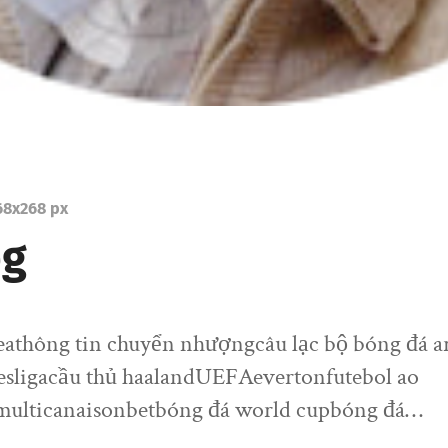
68
x
268 px
pg
seathông tin chuyển nhượngcâu lạc bộ bóng đá a
esligacầu thủ haalandUEFAevertonfutebol ao
multicanaisonbetbóng đá world cupbóng đá…