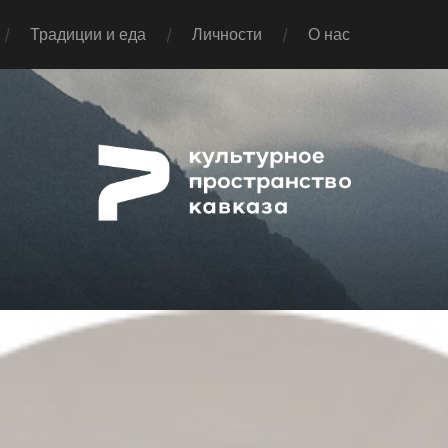
Традиции и еда
Личности
О нас
Pap