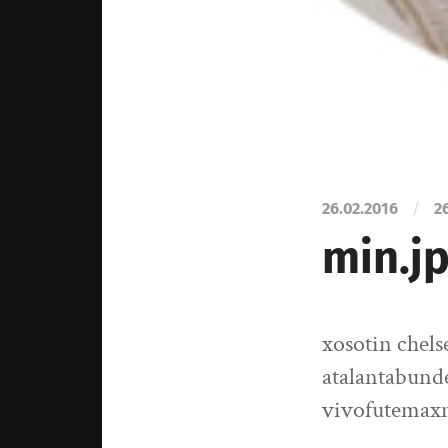
26.02.2016
/
2
min.j
xosotin chel
atalantabund
vivofutemax