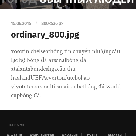
15.06.2015
/
800
x
536 px
ordinary_800.jpg
xosotin chelseathông tin chuyển nhượngcâu
lạc bộ bóng đá arsenalbóng đá
atalantabundesligacầu thủ
haalandUEFAevertonfutebol ao
vivofutemaxmulticanaisonbetbóng đá world
cupbóng đá…
РЕГИОНЫ
Абхазия
Азербайджан
Армения
Грузия
Дагестан