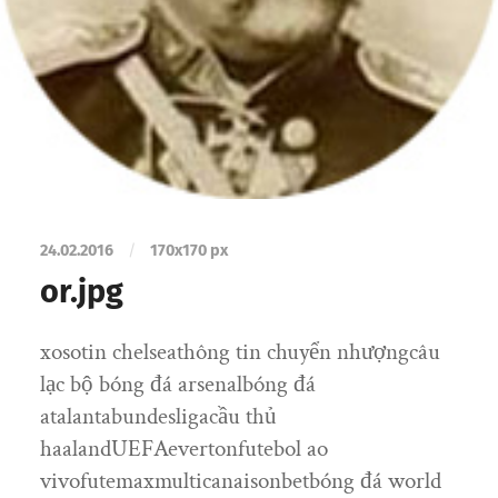
24.02.2016
/
170
x
170 px
or.jpg
xosotin chelseathông tin chuyển nhượngcâu
lạc bộ bóng đá arsenalbóng đá
atalantabundesligacầu thủ
haalandUEFAevertonfutebol ao
vivofutemaxmulticanaisonbetbóng đá world