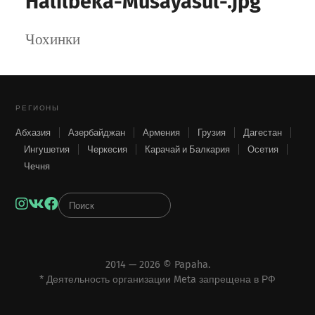
Halilbeka-Musayasul-.jpg
Чохинки
РЕГИОНЫ
Абхазия
Азербайджан
Армения
Грузия
Дагестан
Ингушетия
Черкесия
Карачай и Балкария
Осетия
Чечня
Instagram
VK
Facebook
2014 — 2026 ©
Papaha
.
* Деятельность организации Meta запрещена в РФ