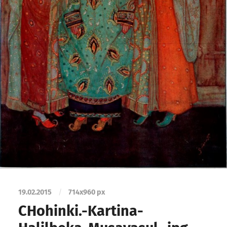
19.02.2015
/
714
x
960 px
CHohinki.-Kartina-