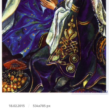
18.02.2015
/
534
x
785 px