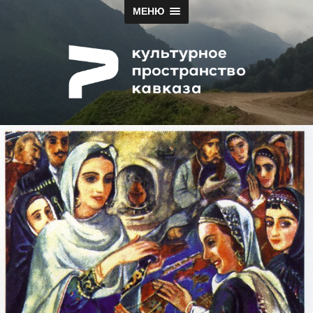
МЕНЮ
Papah