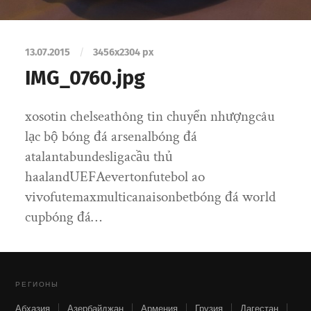
13.07.2015
/
3456
x
2304 px
IMG_0760.jpg
xosotin chelseathông tin chuyển nhượngcâu
lạc bộ bóng đá arsenalbóng đá
atalantabundesligacầu thủ
haalandUEFAevertonfutebol ao
vivofutemaxmulticanaisonbetbóng đá world
cupbóng đá…
РЕГИОНЫ
Абхазия
Азербайджан
Армения
Грузия
Дагестан