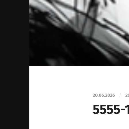
20.06.2026
/
2
5555-1