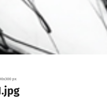
00
x
300 px
.jpg