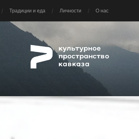
Традиции и еда
Личности
О нас
Pap