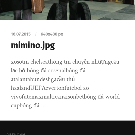
16.07.2015
/
640
x
480 px
mimino.jpg
xosotin chelseathông tin chuyển nhượngcâu
lạc bộ bóng đá arsenalbóng đá
atalantabundesligacầu thủ
haalandUEFAevertonfutebol ao
vivofutemaxmulticanaisonbetbóng đá world
cupbóng đá…
РЕГИОНЫ