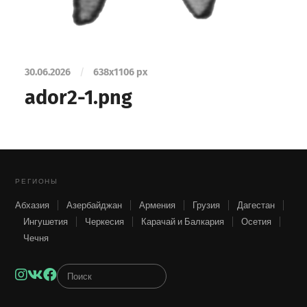
30.06.2026
/
638
x
1106 px
ador2-1.png
РЕГИОНЫ
Абхазия
Азербайджан
Армения
Грузия
Дагестан
Ингушетия
Черкесия
Карачай и Балкария
Осетия
Чечня
Instagram
VK
Facebook