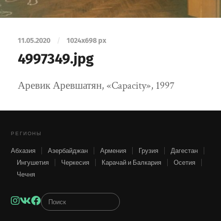
11.05.2020
/
1024
x
698 px
4997349.jpg
Аревик Аревшатян, «Capacity», 1997
РЕГИОНЫ
Абхазия
Азербайджан
Армения
Грузия
Дагестан
Ингушетия
Черкесия
Карачай и Балкария
Осетия
Чечня
Instagram
VK
Facebook