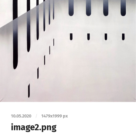
10.05.2020
/
1479
x
1999 px
image2.png