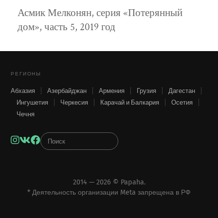
Асмик Мелконян, серия «Потерянный
дом», часть 5, 2019 год
РЕГИОНЫ
Абхазия
Азербайджан
Армения
Грузия
Дагестан
Ингушетия
Черкесия
Карачай и Балкария
Осетия
Чечня
Instagram
VK
Facebook
2014 — 2026 ©
Papaha
.
* Деятельность организации Meta запрещена в РФ