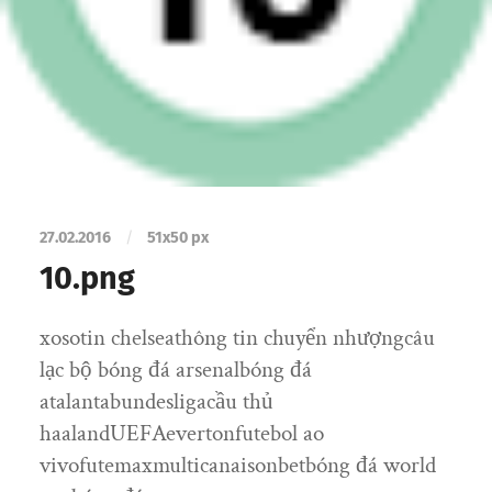
27.02.2016
/
51
x
50 px
10.png
xosotin chelseathông tin chuyển nhượngcâu
lạc bộ bóng đá arsenalbóng đá
atalantabundesligacầu thủ
haalandUEFAevertonfutebol ao
vivofutemaxmulticanaisonbetbóng đá world