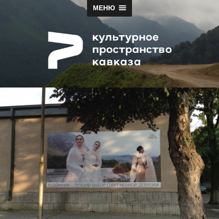
МЕНЮ
Papah