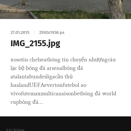
27.01.2015
/
2592
x
1936 px
IMG_2155.jpg
xosotin chelseathông tin chuyển nhượngcâu
lạc bộ bóng đá arsenalbóng đá
atalantabundesligacầu thủ
haalandUEFAevertonfutebol ao
vivofutemaxmulticanaisonbetbóng đá world
cupbóng đá…
РЕГИОНЫ