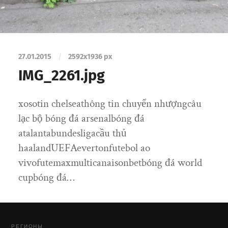
27.01.2015
/
2592
x
1936 px
IMG_2261.jpg
xosotin chelseathông tin chuyển nhượngcâu
lạc bộ bóng đá arsenalbóng đá
atalantabundesligacầu thủ
haalandUEFAevertonfutebol ao
vivofutemaxmulticanaisonbetbóng đá world
cupbóng đá…
РЕГИОНЫ