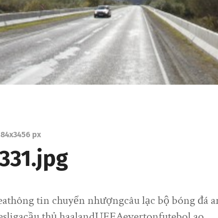
84
x
3456 px
331.jpg
seathông tin chuyển nhượngcâu lạc bộ bóng đá a
esligacầu thủ haalandUEFAevertonfutebol ao