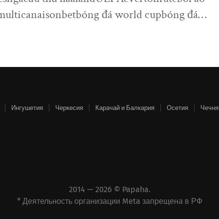
multicanaisonbetbóng đá world cupbóng đá…
Ингушетия
Черкесия
Карачай и Балкария
Осетия
Чечня
2014 — 2026 ©
Papaha
.
* Деятельность организации Meta запрещена в РФ