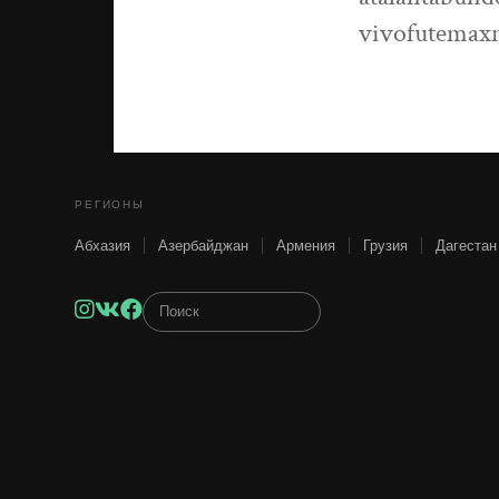
vivofutemax
РЕГИОНЫ
Абхазия
Азербайджан
Армения
Грузия
Дагестан
Instagram
VK
Facebook