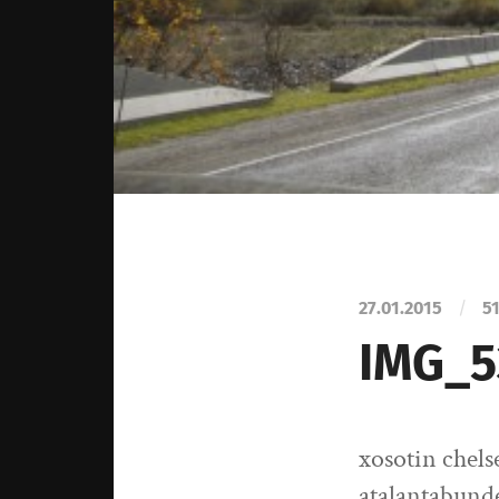
27.01.2015
/
51
IMG_5
xosotin chel
atalantabund