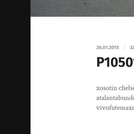
26.01.2015
/
3
P1050
xosotin chel
atalantabund
vivofutemax