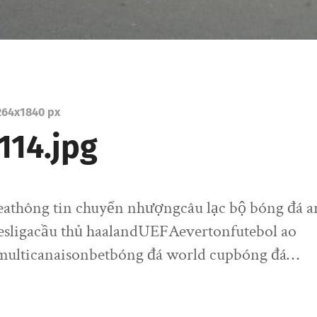
264
x
1840 px
114.jpg
seathông tin chuyển nhượngcâu lạc bộ bóng đá a
esligacầu thủ haalandUEFAevertonfutebol ao
multicanaisonbetbóng đá world cupbóng đá…