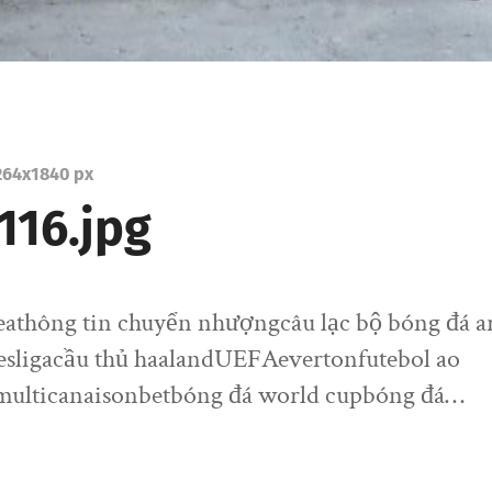
264
x
1840 px
116.jpg
seathông tin chuyển nhượngcâu lạc bộ bóng đá a
esligacầu thủ haalandUEFAevertonfutebol ao
multicanaisonbetbóng đá world cupbóng đá…