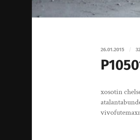
26.01.2015
/
3
P1050
xosotin chel
atalantabund
vivofutemax