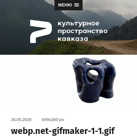
МЕНЮ
Papah
26.05.2020
/
699
x
260 px
webp.net-gifmaker-1-1.gif