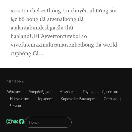
xosotin chelseathông tin chuyển nhượngcâu
lạc bộ bóng đá arsenalbóng đá
atalantabundesligacầu thủ
haalandUEFAevertonfutebol ao
vivofutemaxmulticanaisonbetbóng đá world
cupbóng đá…
РЕГИОНЫ
Абхазия
Азербайджан
Армения
Грузия
Дагестан
Ингушетия
Черкесия
Карачай и Балкария
Осетия
Чечня
Instagram
VK
Facebook