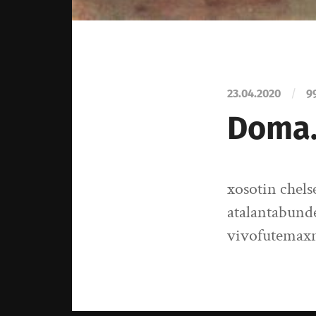
23.04.2020
/
9
Doma.
xosotin chel
atalantabund
vivofutemax