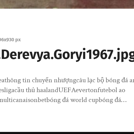
96
x
930 px
Derevya.Goryi1967.jp
seathông tin chuyển nhượngcâu lạc bộ bóng đá a
esligacầu thủ haalandUEFAevertonfutebol ao
multicanaisonbetbóng đá world cupbóng đá…