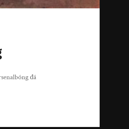
g
rsenalbóng đá