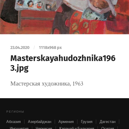
23.04.2020
/
1118
x
968 px
Masterskayahudozhnika196
3.jpg
Мастерская художника, 1963
РЕГИОНЫ
Абхазия
Азербайджан
Армения
Грузия
Дагестан
Ингушетия
Черкесия
Карачай и Балкария
Осетия