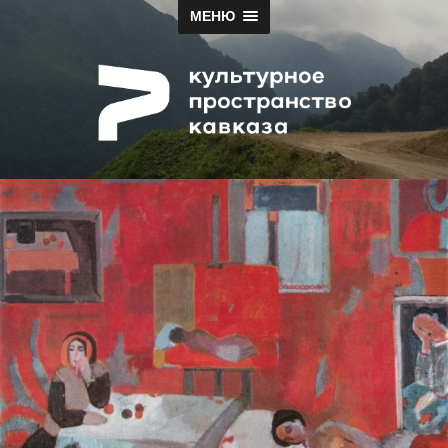
МЕНЮ
Papah