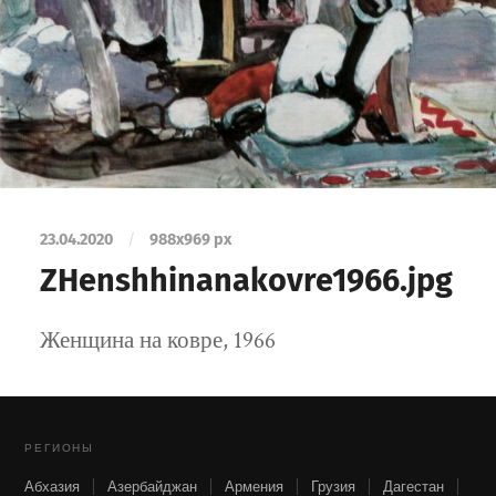
23.04.2020
/
988
x
969 px
ZHenshhinanakovre1966.jpg
Женщина на ковре, 1966
РЕГИОНЫ
Абхазия
Азербайджан
Армения
Грузия
Дагестан