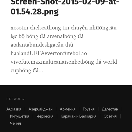
Screen-Shot-2015-02-09-at-
01.54.28.png
xosotin chelseathông tin chuyển nhượngcâu
lạc bộ bóng đá arsenalbóng đá
atalantabundesligacầu thủ
haalandUEFAevertonfutebol ao
vivofutemaxmulticanaisonbetbóng đá world
cupbóng đá…
РЕГИОНЫ
Абхазия
Азербайджан
Армения
Грузия
Дагестан
Ингушетия
Черкесия
Карачай и Балкария
Осетия
Чечня