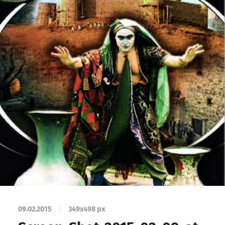
09.02.2015
/
349
x
498 px