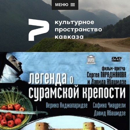
МЕНЮ
Papah