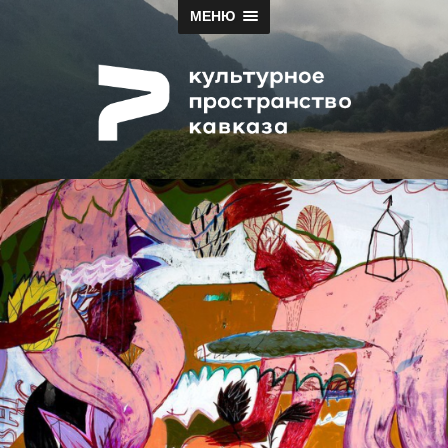
МЕНЮ
Papah