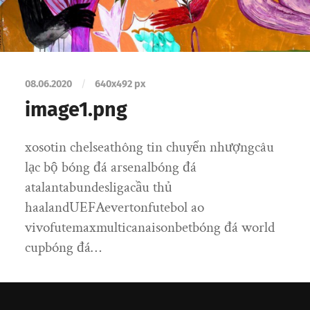
08.06.2020
/
640
x
492 px
image1.png
xosotin chelseathông tin chuyển nhượngcâu
lạc bộ bóng đá arsenalbóng đá
atalantabundesligacầu thủ
haalandUEFAevertonfutebol ao
vivofutemaxmulticanaisonbetbóng đá world
cupbóng đá…