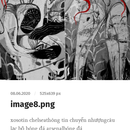
08.06.2020
/
525
x
639 px
image8.png
xosotin chelseathông tin chuyển nhượngcâu
lạc bộ bóng đá arsenalbóng đá