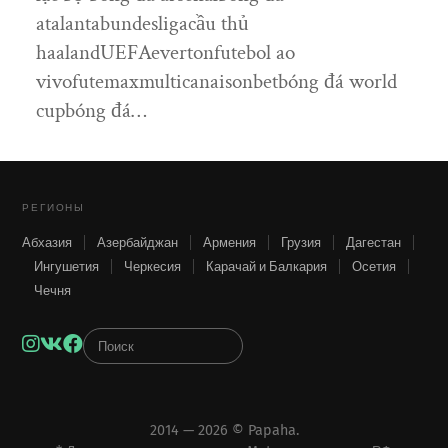
atalantabundesligacầu thủ
haalandUEFAevertonfutebol ao
vivofutemaxmulticanaisonbetbóng đá world
cupbóng đá…
РЕГИОНЫ
Абхазия
Азербайджан
Армения
Грузия
Дагестан
Ингушетия
Черкесия
Карачай и Балкария
Осетия
Чечня
Instagram
VK
Facebook
2014 — 2026 ©
Papaha
.