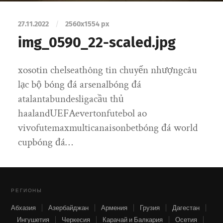
27.11.2022
/
2560
x
1554 px
img_0590_22-scaled.jpg
xosotin chelseathông tin chuyển nhượngcâu
lạc bộ bóng đá arsenalbóng đá
atalantabundesligacầu thủ
haalandUEFAevertonfutebol ao
vivofutemaxmulticanaisonbetbóng đá world
cupbóng đá…
РЕГИОНЫ
Абхазия
Азербайджан
Армения
Грузия
Дагестан
Ингушетия
Черкесия
Карачай и Балкария
Осетия