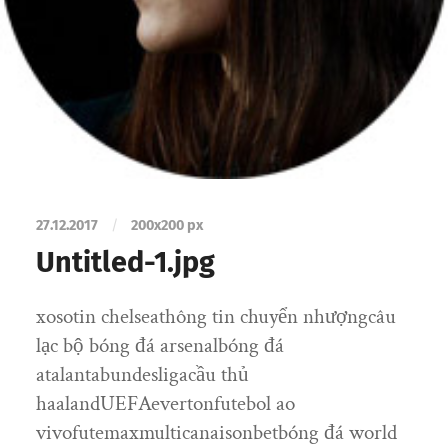
27.12.2017
/
200
x
200 px
Untitled-1.jpg
xosotin chelseathông tin chuyển nhượngcâu
lạc bộ bóng đá arsenalbóng đá
atalantabundesligacầu thủ
haalandUEFAevertonfutebol ao
vivofutemaxmulticanaisonbetbóng đá world