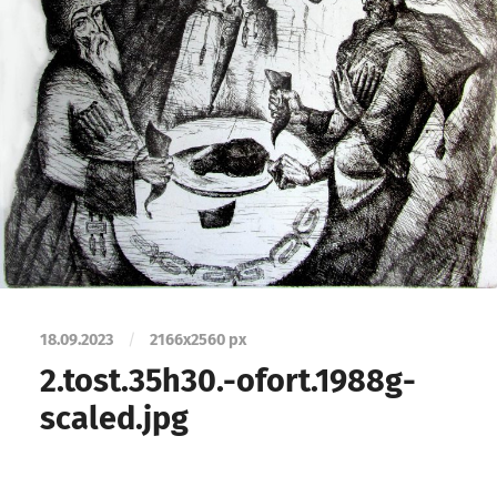
18.09.2023
/
2166
x
2560 px
2.tost.35h30.-ofort.1988g-
scaled.jpg