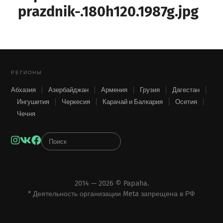
prazdnik-.180h120.1987g.jpg
РЕГИОНЫ
Абхазия
Азербайджан
Армения
Грузия
Дагестан
Ингушетия
Черкесия
Карачай и Балкария
Осетия
Чечня
Instagram
VK
Facebook
2014 — 2026 ©
Papaha
.
* Деятельность организации Meta запрещена в РФ