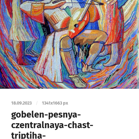
18.09.2023
/
1341
x
1663 px
gobelen-pesnya-
czentralnaya-chast-
triptiha-