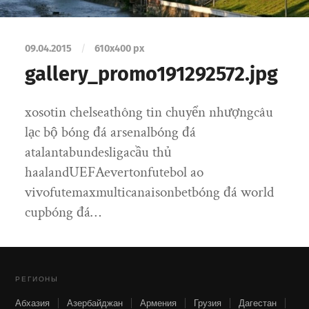
09.04.2015
/
610
x
400 px
gallery_promo191292572.jpg
xosotin chelseathông tin chuyển nhượngcâu
lạc bộ bóng đá arsenalbóng đá
atalantabundesligacầu thủ
haalandUEFAevertonfutebol ao
vivofutemaxmulticanaisonbetbóng đá world
cupbóng đá…
РЕГИОНЫ
Абхазия
Азербайджан
Армения
Грузия
Дагестан