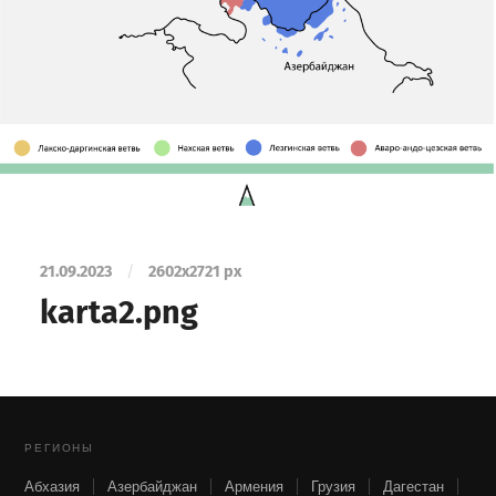
21.09.2023
/
2602
x
2721 px
karta2.png
РЕГИОНЫ
Абхазия
Азербайджан
Армения
Грузия
Дагестан