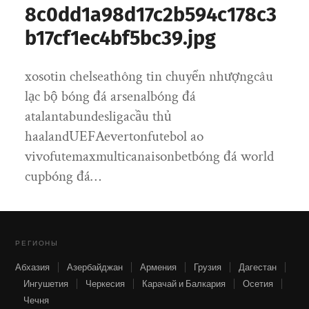
8c0dd1a98d17c2b594c178c3
b17cf1ec4bf5bc39.jpg
xosotin chelseathông tin chuyển nhượngcâu
lạc bộ bóng đá arsenalbóng đá
atalantabundesligacầu thủ
haalandUEFAevertonfutebol ao
vivofutemaxmulticanaisonbetbóng đá world
cupbóng đá…
РЕГИОНЫ
Абхазия
Азербайджан
Армения
Грузия
Дагестан
Ингушетия
Черкесия
Карачай и Балкария
Осетия
Чечня