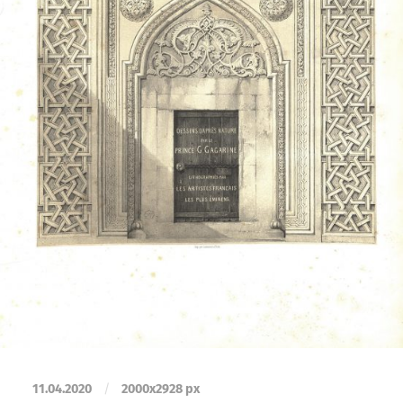
11.04.2020
/
2000
x
2928 px