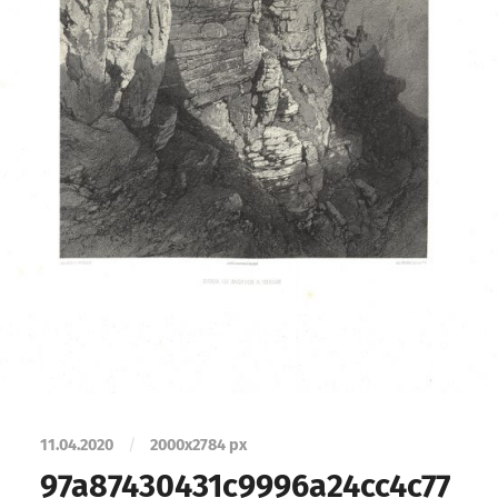
11.04.2020
/
2000
x
2784 px
97a87430431c9996a24cc4c77