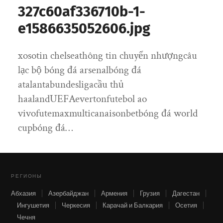
327c60af336710b-1-
e1586635052606.jpg
xosotin chelseathông tin chuyển nhượngcâu
lạc bộ bóng đá arsenalbóng đá
atalantabundesligacầu thủ
haalandUEFAevertonfutebol ao
vivofutemaxmulticanaisonbetbóng đá world
cupbóng đá…
РЕГИОНЫ
Абхазия
Азербайджан
Армения
Грузия
Дагестан
Ингушетия
Черкесия
Карачай и Балкария
Осетия
Чечня