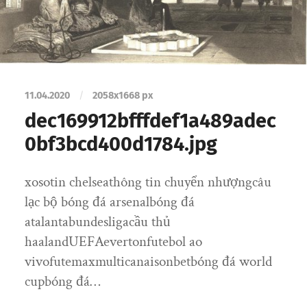
11.04.2020
/
2058
x
1668 px
dec169912bfffdef1a489adec
0bf3bcd400d1784.jpg
xosotin chelseathông tin chuyển nhượngcâu
lạc bộ bóng đá arsenalbóng đá
atalantabundesligacầu thủ
haalandUEFAevertonfutebol ao
vivofutemaxmulticanaisonbetbóng đá world
cupbóng đá…