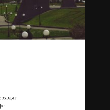
проходят
фе