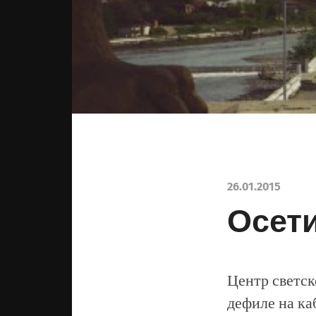
26.01.2015
Осети
Центр светс
дефиле на ка