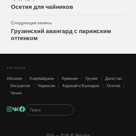
Осетия для чайников
Следующая запись
Грузинский авангард с парижским
оттенком
РЕГИОНЫ
Абхазия
Азербайджан
Армения
Грузия
Дагестан
Ингушетия
Черкесия
Карачай и Балкария
Осетия
Чечня
Instagram
VK
Facebook
2014 — 2026 ©
Papaha
.